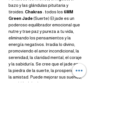
bazo y las glándulas pituitaria y
tiroides.
Chakras
: todos los
6MM
Green Jade
(Suerte) El
jade es un
poderoso equilibrador emocional que
nutre y trae paz y pureza a tu vida,
eliminando los pensamientos y la
energía negativos. Irradia lo divino,
promoviendo el amor incondicional, la
serenidad, la claridad mental, el coraje
y la sabiduría. Se cree que el jade es
la piedra de la suerte, la prosperidad y
la amistad. Puede mejorar sus sueños,
permitiéndole despertar
conocimientos ocultos y convertirse
en quien realmente es. Es una piedra
protectora que evita daños.
Curación:
Fortalece el corazón, los
riñones y el sistema inmunológico,
limpia y filtra las toxinas de los