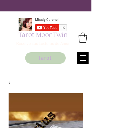
Tarot MoonTwin
Reserve sus Lecturas de Amor
Tarot