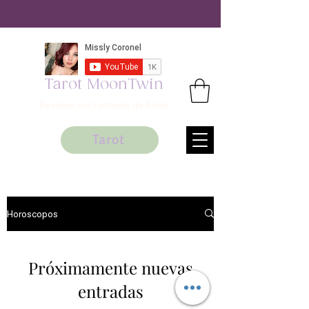
Tarot MoonTwin
Reserve sus Lecturas de Amor
Tarot
Horoscopos
Próximamente nuevas
entradas